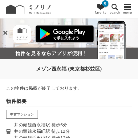
0
favorite
search
menu
メゾン西永福 (東京都杉並区)
この物件は掲載が終了しております。
物件概要
中古マンション
井の頭線西永福駅 徒歩6分
井の頭線永福町駅 徒歩12分
井の頭線浜田山駅 徒歩17分