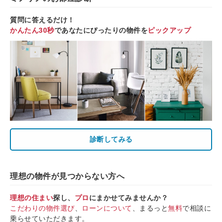
質問に答えるだけ！
かんたん30秒
であなたにぴったりの物件を
ピックアップ
診断してみる
理想の物件が見つからない方へ
理想の住まい
探し、
プロ
にまかせてみませんか？
こだわりの物件選び
、
ローンについて
、まるっと
無料
で相談に
乗らせていただきます。