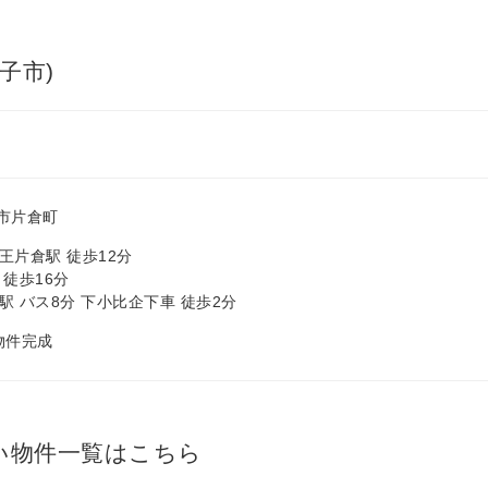
子市)
市片倉町
王片倉駅 徒歩12分
 徒歩16分
駅 バス8分 下小比企下車 徒歩2分
 物件完成
い物件一覧はこちら