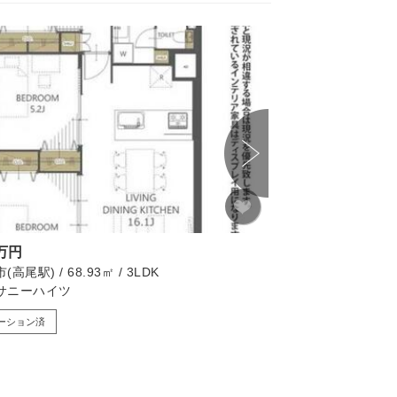
画像たくさん
0万円
2,480万円
高尾駅) / 68.93㎡ / 3LDK
川崎市宮前区(宮前平駅) /
サニーハイツ
東急ドエル宮前平ビ
ーション済
リノベーション済