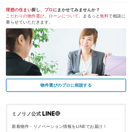
理想の住まい
探し、
プロ
にまかせてみませんか？
こだわりの物件選び
、
ローンについて
、まるっと
無料
で相談に
乗らせていただきます。
物件選びのプロに相談する
ミノリノ公式
新着物件・リノベーション情報をLINEでお届け！