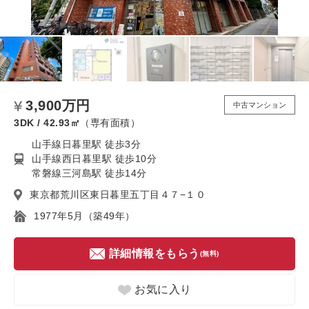
3,900万円
中古マンション
3DK / 42.93㎡
（専有面積）
山手線日暮里駅 徒歩3分
山手線西日暮里駅 徒歩10分
常磐線三河島駅 徒歩14分
東京都荒川区東日暮里五丁目４７−１０
1977年5月（築49年）
詳細情報をもらう
(無料)
お気に入り