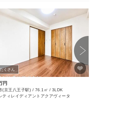
たくさん
画像たくさん
0万円
3,590万円
京王八王子駅) / 76.1㎡ / 3LDK
川崎市麻生区(柿生駅) / 
シティレイディアントアクアヴィータ
アーバンフォレスト
リノベーション済