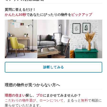
質問に答えるだけ！
かんたん30秒
であなたにぴったりの物件を
ピックアップ
診断してみる
理想の物件が見つからない方へ
理想の住まい
探し、
プロ
にまかせてみませんか？
こだわりの物件選び
、
ローンについて
、まるっと
無料
で相談に
乗らせていただきます。