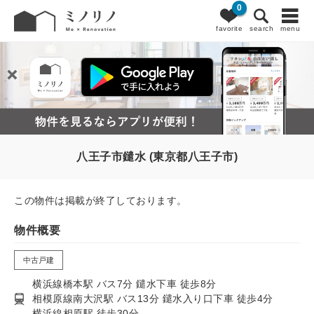
0
favorite
search
menu
八王子市鑓水 (東京都八王子市)
この物件は掲載が終了しております。
物件概要
中古戸建
横浜線橋本駅 バス7分 鑓水下車 徒歩8分
相模原線南大沢駅 バス13分 鑓水入り口下車 徒歩4分
横浜線相原駅 徒歩30分