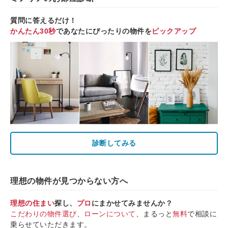
質問に答えるだけ！
かんたん30秒
であなたにぴったりの物件を
ピックアップ
診断してみる
理想の物件が見つからない方へ
理想の住まい
探し、
プロ
にまかせてみませんか？
こだわりの物件選び
、
ローンについて
、まるっと
無料
で相談に
乗らせていただきます。