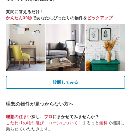
質問に答えるだけ！
かんたん30秒
であなたにぴったりの物件を
ピックアップ
診断してみる
理想の物件が見つからない方へ
理想の住まい
探し、
プロ
にまかせてみませんか？
こだわりの物件選び
、
ローンについて
、まるっと
無料
で相談に
乗らせていただきます。