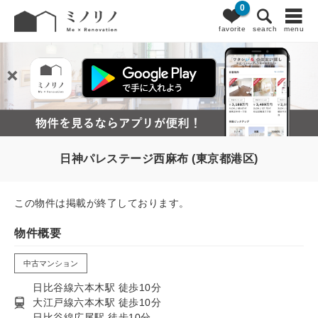
0
favorite
search
menu
日神パレステージ西麻布 (東京都港区)
この物件は掲載が終了しております。
物件概要
中古マンション
日比谷線六本木駅 徒歩10分
大江戸線六本木駅 徒歩10分
日比谷線広尾駅 徒歩10分