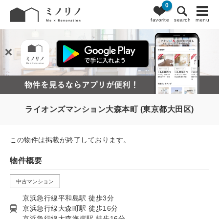
0
favorite
search
menu
ライオンズマンション大森本町 (東京都大田区)
この物件は掲載が終了しております。
物件概要
中古マンション
京浜急行線平和島駅 徒歩3分
京浜急行線大森町駅 徒歩16分
京浜急行線大森海岸駅 徒歩16分