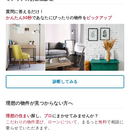
質問に答えるだけ！
かんたん30秒
であなたにぴったりの物件を
ピックアップ
診断してみる
理想の物件が見つからない方へ
理想の住まい
探し、
プロ
にまかせてみませんか？
こだわりの物件選び
、
ローンについて
、まるっと
無料
で相談に
乗らせていただきます。