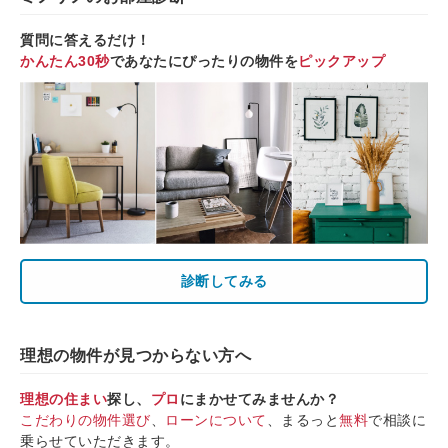
質問に答えるだけ！
かんたん30秒
であなたにぴったりの物件を
ピックアップ
診断してみる
理想の物件が見つからない方へ
理想の住まい
探し、
プロ
にまかせてみませんか？
こだわりの物件選び
、
ローンについて
、まるっと
無料
で相談に
乗らせていただきます。