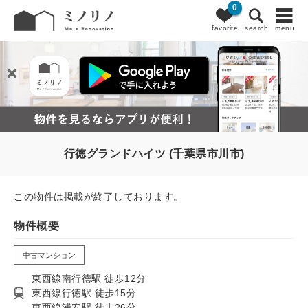
0
favorite
search
menu
行徳グランドハイツ (千葉県市川市)
この物件は掲載が終了しております。
物件概要
中古マンション
東西線南行徳駅 徒歩12分
東西線行徳駅 徒歩15分
東西線浦安駅 徒歩26分