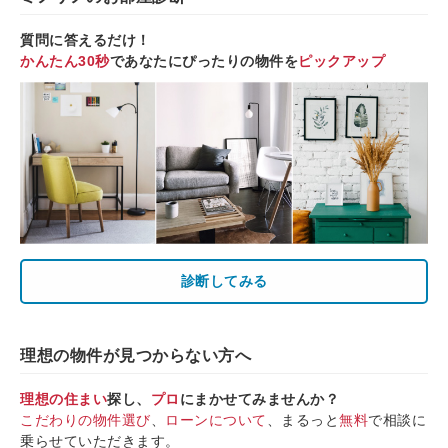
質問に答えるだけ！
かんたん30秒
であなたにぴったりの物件を
ピックアップ
診断してみる
理想の物件が見つからない方へ
理想の住まい
探し、
プロ
にまかせてみませんか？
こだわりの物件選び
、
ローンについて
、まるっと
無料
で相談に
乗らせていただきます。