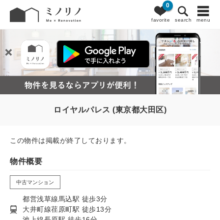
0
favorite
search
menu
ロイヤルパレス (東京都大田区)
この物件は掲載が終了しております。
物件概要
中古マンション
都営浅草線馬込駅 徒歩3分
大井町線荏原町駅 徒歩13分
池上線長原駅 徒歩16分