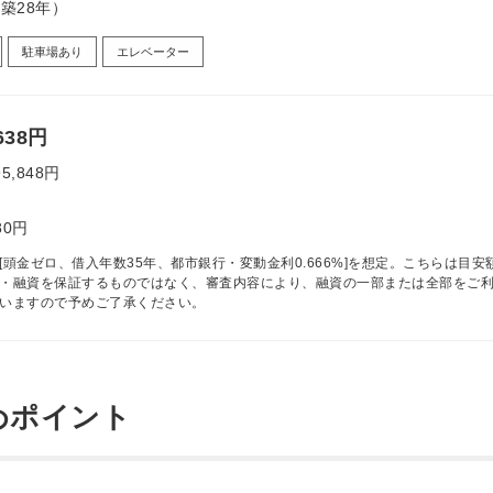
（築28年）
駐車場あり
エレベーター
638円
95,848円
80円
[頭金ゼロ、借入年数35年、都市銀行・変動金利0.666%]を想定。こちらは目安
・融資を保証するものではなく、審査内容により、融資の一部または全部をご
いますので予めご了承ください。
めポイント