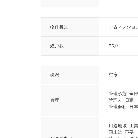
物件種別
中古マンショ
総戸数
55戸
現況
空家
管理形態: 全
管理
管理人: 日勤
管理会社: 日
用途地域: 工
国土法: 不要