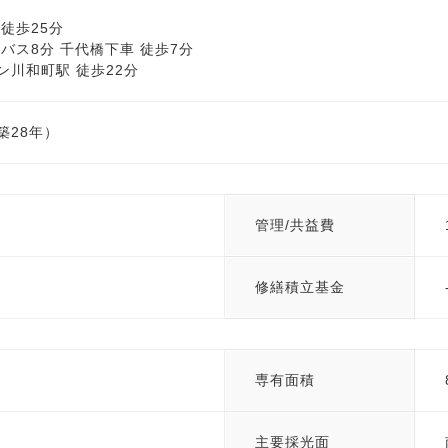
徒歩25分
バス8分 千代橋下車 徒歩7分
ン川和町駅 徒歩22分
（築28年）
管理/共益費
修繕積立基金
専有面積
主要採光面