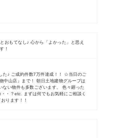
案とおもてなし♪ 心から「よかった」と思え
す！
できました♪ ご成約件数7万件達成！！ ☆当日のご
物中山店』まで！ 朝日土地建物グループは
ていない物件も多数ございます。 色々廻った
・？etc. まずは何でもお気軽にご相談く
ております！！