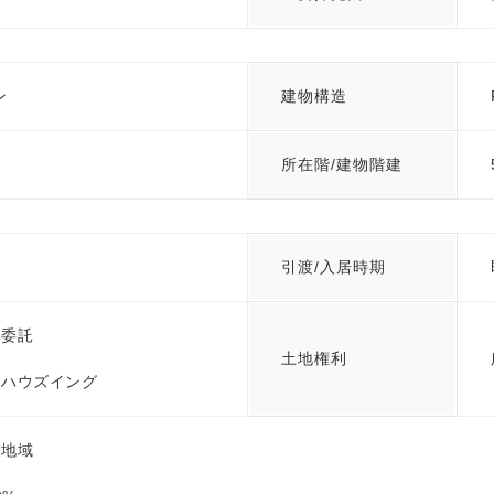
ン
建物構造
所在階/建物階建
引渡/入居時期
部委託
土地権利
本ハウズイング
業地域