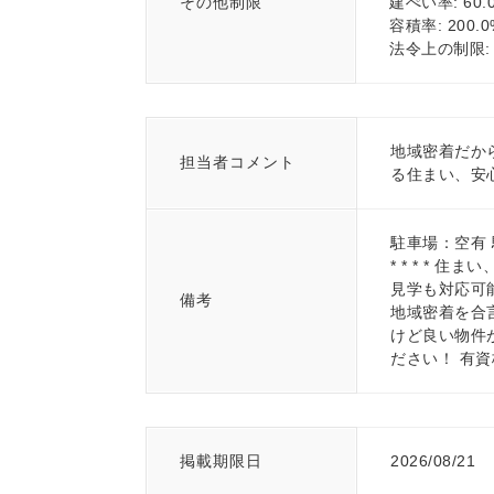
その他制限
建ぺい率: 60.
容積率: 200.0
法令上の制限:
地域密着だか
担当者コメント
る住まい、安
駐車場：空有 駐
* * * * 
見学も対応可
備考
地域密着を合言
けど良い物件
ださい！ 有
掲載期限日
2026/08/21