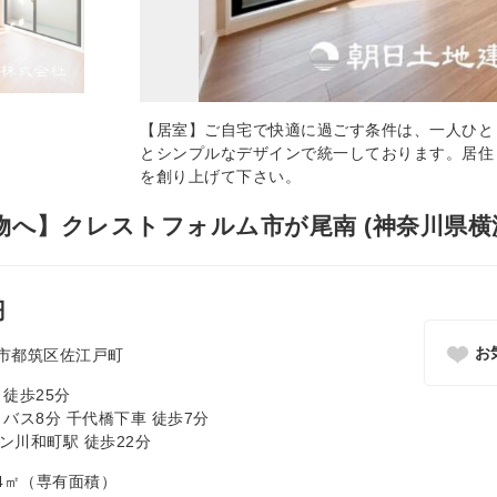
【居室】ご自宅で快適に過ごす条件は、一人ひと
とシンプルなデザインで統一しております。居住
を創り上げて下さい。
へ】クレストフォルム市が尾南 (神奈川県横
円
お
市都筑区佐江戸町
 徒歩25分
バス8分 千代橋下車 徒歩7分
ン川和町駅 徒歩22分
6.94㎡（専有面積）