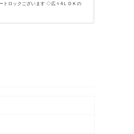
オートロックございます ◇広々4ＬＤＫの