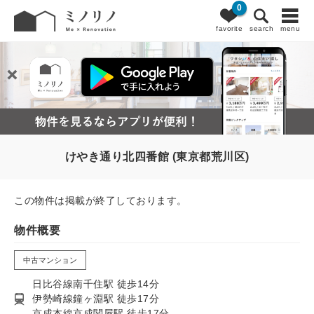
0
favorite
search
menu
けやき通り北四番館 (東京都荒川区)
この物件は掲載が終了しております。
物件概要
中古マンション
日比谷線南千住駅 徒歩14分
伊勢崎線鐘ヶ淵駅 徒歩17分
京成本線京成関屋駅 徒歩17分