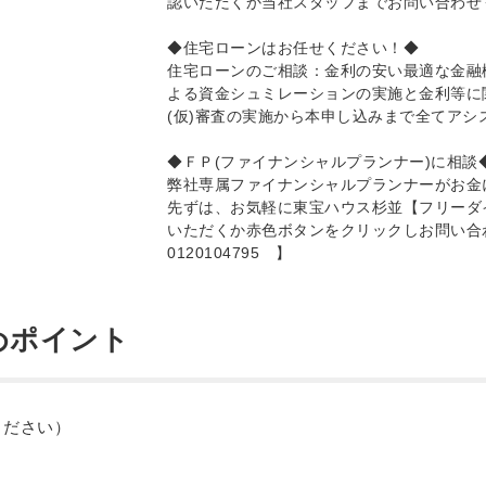
認いただくか当社スタッフまでお問い合わせ
◆住宅ローンはお任せください！◆
住宅ローンのご相談：金利の安い最適な金融
よる資金シュミレーションの実施と金利等に
(仮)審査の実施から本申し込みまで全てアシ
◆ＦＰ(ファイナンシャルプランナー)に相談
弊社専属ファイナンシャルプランナーがお金
先ずは、お気軽に東宝ハウス杉並【フリーダイヤル(
いただくか赤色ボタンをクリックしお問い合
0120104795 】
めポイント
ください）