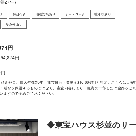
（築27年）
き
保証付き
地震対策あり
オートロック
駐車場あり
駅から近い
374円
194,874円
0円
[頭金ゼロ、借入年数35年、都市銀行・変動金利0.666%]を想定。こちらは目安
・融資を保証するものではなく、審査内容により、融資の一部または全部をご
いますので予めご了承ください。
◆東宝ハウス杉並のサ