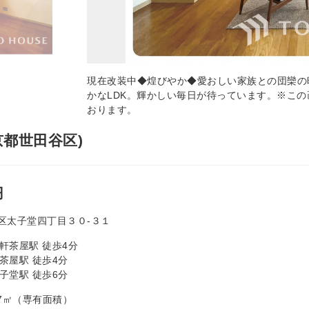
現在改装中◆煌びやか◆愛おしい家族との団欒の
かなLDK。輝かしい毎日が待っています。※こ
おります。
京都世田谷区)
円
区太子堂四丁目３０-３１
軒茶屋駅 徒歩4分
茶屋駅 徒歩4分
子堂駅 徒歩6分
0.17㎡（専有面積）