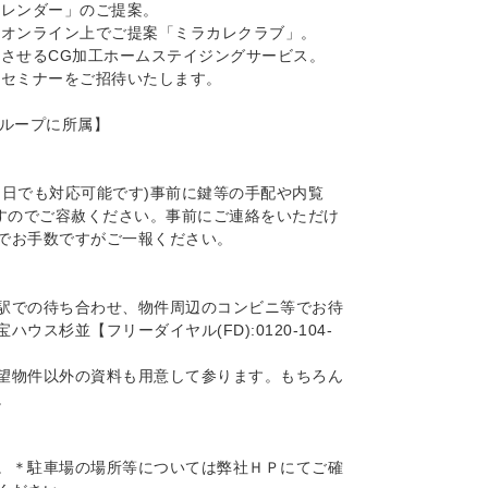
カレンダー」のご提案。
をオンライン上でご提案「ミラカレクラブ」。
にさせるCG加工ホームステイジングサービス。
料セミナーをご招待いたします。
グループに所属】
当日でも対応可能です)事前に鍵等の手配や内覧
ますのでご容赦ください。事前にご連絡をいただけ
でお手数ですがご一報ください。
駅での待ち合わせ、物件周辺のコンビニ等でお待
ス杉並【フリーダイヤル(FD):0120-104-
望物件以外の資料も用意して参ります。もちろん
。
。＊駐車場の場所等については弊社ＨＰにてご確