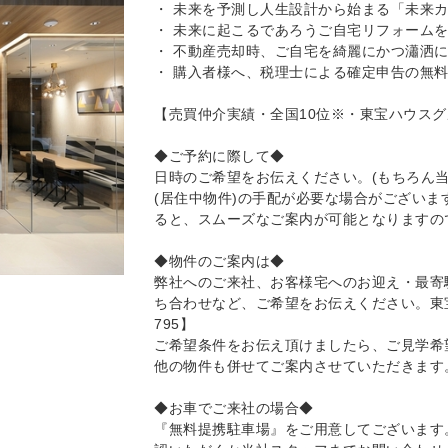
・ 未来を予測し人生設計から始まる「未来
・ 未来に起こるであろうご自宅リフォーム
・ 不動産売却時、ご自宅を綺麗にかつ瀟洒
・ 購入者様へ、税理士による確定申告の無
【売買仲介実績・全国10位※・東宝ハウス
◆ご予約に際して◆
日時のご希望をお伝えください。(もちろん
(居住中物件)の手配が必要な場合がござい
ると、スムーズなご案内が可能となりますの
◆物件のご案内は◆
弊社へのご来社、お客様宅へのお迎え・最寄
ち合わせなど、ご希望をお伝えください。東宝ハウ
795】
ご希望条件をお伝え頂けましたら、ご見学希
他の物件も併せてご案内させていただきます
◆お車でご来社の場合◆
『無料提携駐車場』をご用意してございます