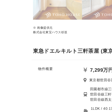
※ 画像提供元
株式会社東宝ハウス杉並
東急ドエルキルト三軒茶屋 (東
物件概要
7,299万
東京都世田谷
田園都市線三
世田谷線三軒
世田谷線西太
1LDK / 4