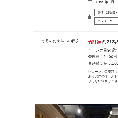
1999年2月
評価・証明書付
エレベーター
毎月のお支払いの目安
213,
合計額
約
ローンの目安
約
管理費
12,400円
修繕積立金
6,10
※ローンの目安額は
あり実際の借り入れ
頂けない場合がござ