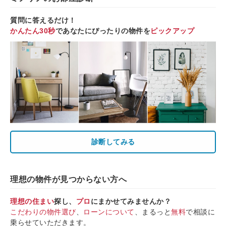
質問に答えるだけ！
かんたん30秒
であなたにぴったりの物件を
ピックアップ
診断してみる
理想の物件が見つからない方へ
理想の住まい
探し、
プロ
にまかせてみませんか？
こだわりの物件選び
、
ローンについて
、まるっと
無料
で相談に
乗らせていただきます。