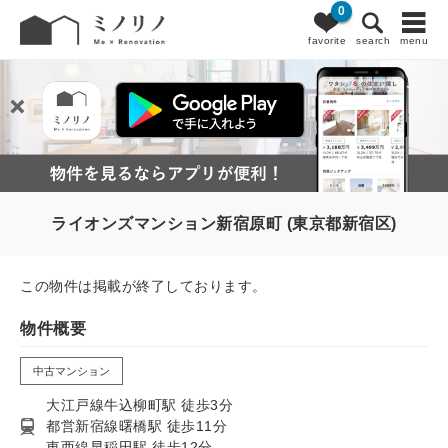
0
favorite
search
menu
ライオンズマンション新宿原町 (東京都新宿区)
この物件は掲載が終了しております。
物件概要
中古マンション
大江戸線牛込柳町駅 徒歩3分
都営新宿線曙橋駅 徒歩11分
東西線早稲田駅 徒歩12分