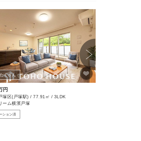
新着物件
たくさん
画像たくさん
9万円
3,999万円
区(戸塚駅) / 77.91㎡ / 3LDK
横浜市西区(西横浜駅) / 
リーム横濱戸塚
藤和シティコープ西
ーション済