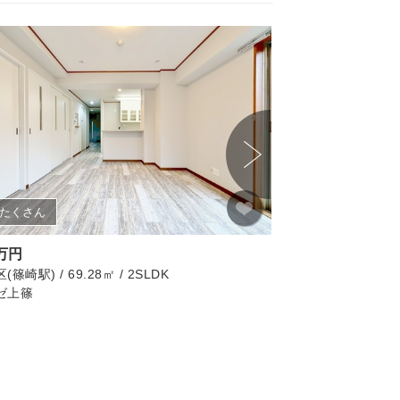
たくさん
画像たくさん
0万円
4,999万円
篠崎駅) / 69.28㎡ / 2SLDK
江戸川区(西葛西駅) / 69
ゼ上篠
シティコープ西葛西
リノベーション済