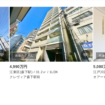
画像たくさん
画像
4,990万円
5,08
江東区(森下駅) / 31.2㎡ / 1LDK
江戸川区(
クレヴィア森下駅前
オアー