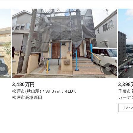
3,480万円
3,39
松戸市(秋山駅) / 99.37㎡ / 4LDK
千葉市花見
松戸市高塚新田
ガーデ
リノベ