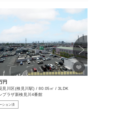
画像たくさん
8万円
3,549万円
川区(検見川駅) / 80.05㎡ / 3LDK
松戸市(常盤平駅) / 102
ンプラザ新検見川4番館
松戸市小金原９丁目
ーション済