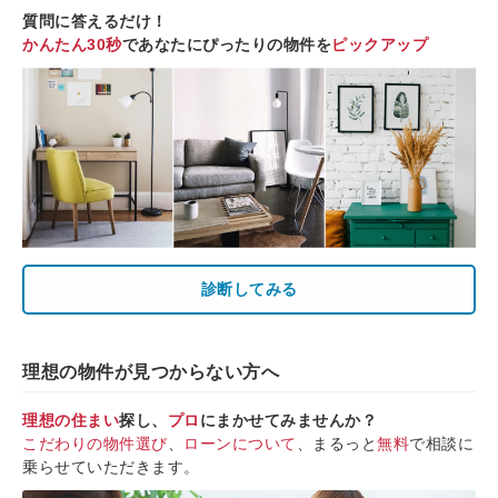
質問に答えるだけ！
かんたん30秒
であなたにぴったりの物件を
ピックアップ
診断してみる
理想の物件が見つからない方へ
理想の住まい
探し、
プロ
にまかせてみませんか？
こだわりの物件選び
、
ローンについて
、まるっと
無料
で相談に
乗らせていただきます。