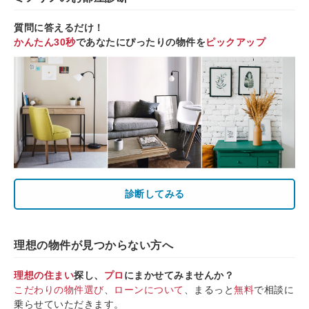
質問に答えるだけ！
かんたん30秒
であなたにぴったりの物件を
ピックアップ
診断してみる
理想の物件が見つからない方へ
理想の住まい
探し、
プロ
にまかせてみませんか？
こだわりの物件選び
、
ローンについて
、まるっと
無料
で相談に
乗らせていただきます。