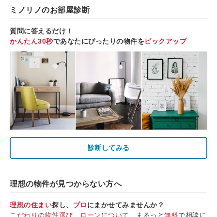
ミノリノのお部屋診断
質問に答えるだけ！
かんたん30秒
であなたにぴったりの物件を
ピックアップ
診断してみる
理想の物件が見つからない方へ
理想の住まい
探し、
プロ
にまかせてみませんか？
こだわりの物件選び
、
ローンについて
、まるっと
無料
で相談に