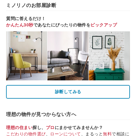
ミノリノのお部屋診断
質問に答えるだけ！
かんたん30秒
であなたにぴったりの物件を
ピックアップ
診断してみる
理想の物件が見つからない方へ
理想の住まい
探し、
プロ
にまかせてみませんか？
こだわりの物件選び
、
ローンについて
、まるっと
無料
で相談に