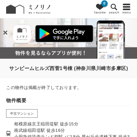
0
favorite
search
menu
サンビームヒルズ西菅1号棟 (神奈川県川崎市多摩区)
この物件は掲載が終了しております。
物件概要
中古マンション
相模原線京王稲田堤駅 徒歩15分
南武線稲田堤駅 徒歩16分
小田急線読売ランド前駅 バス8分 星が丘歩道橋下車 徒歩3