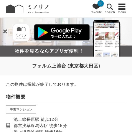
0
favorite
search
menu
フォルム上池台 (東京都大田区)
この物件は掲載が終了しております。
物件概要
中古マンション
池上線長原駅 徒歩12分
都営浅草線馬込駅 徒歩15分
池上線洗足池駅 徒歩16分