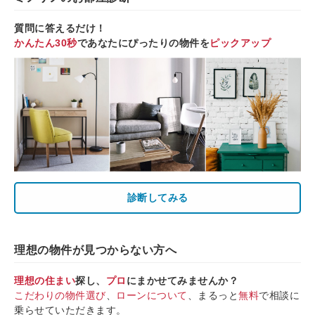
質問に答えるだけ！
かんたん30秒
であなたにぴったりの物件を
ピックアップ
診断してみる
理想の物件が見つからない方へ
理想の住まい
探し、
プロ
にまかせてみませんか？
こだわりの物件選び
、
ローンについて
、まるっと
無料
で相談に
乗らせていただきます。