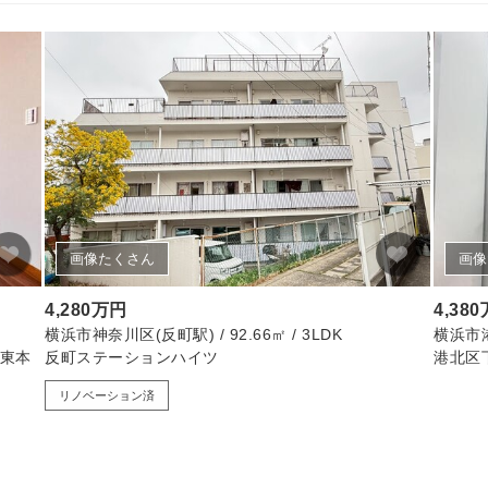
画像たくさん
画像
4,280万円
4,38
横浜市神奈川区(反町駅) / 92.66㎡ / 3LDK
横浜市港北
区東本
反町ステーションハイツ
港北区
リノベーション済