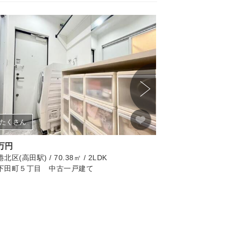
たくさん
画像たくさん
0万円
4,299万円
区(高田駅) / 70.38㎡ / 2LDK
横浜市緑区(鴨居駅) / 81
下田町５丁目 中古一戸建て
横浜市 緑区東本郷４