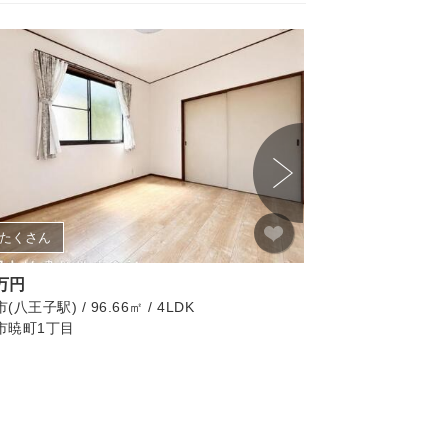
たくさん
画像たくさん
0万円
2,749万円
八王子駅) / 96.66㎡ / 4LDK
八王子市(西八王子駅) / 
市暁町1丁目
八王子市上壱分方町