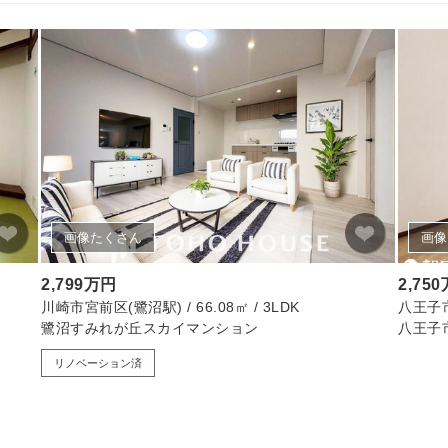
画像たくさん
画像
2,799万円
2,75
川崎市宮前区(鷺沼駅) / 66.08㎡ / 3LDK
八王子市(
鷺沼すみれが丘スカイマンション
八王子
リノベーション済