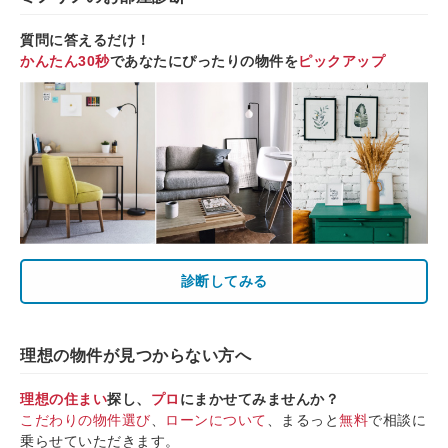
質問に答えるだけ！
かんたん30秒
であなたにぴったりの物件を
ピックアップ
診断してみる
理想の物件が見つからない方へ
理想の住まい
探し、
プロ
にまかせてみませんか？
こだわりの物件選び
、
ローンについて
、まるっと
無料
で相談に
乗らせていただきます。