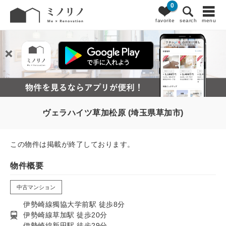
0
favorite
search
menu
ヴェラハイツ草加松原 (埼玉県草加市)
この物件は掲載が終了しております。
物件概要
中古マンション
伊勢崎線獨協大学前駅 徒歩8分
伊勢崎線草加駅 徒歩20分
伊勢崎線新田駅 徒歩29分