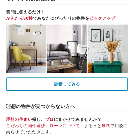
質問に答えるだけ！
かんたん30秒
であなたにぴったりの物件を
ピックアップ
診断してみる
理想の物件が見つからない方へ
理想の住まい
探し、
プロ
にまかせてみませんか？
こだわりの物件選び
、
ローンについて
、まるっと
無料
で相談に
乗らせていただきます。