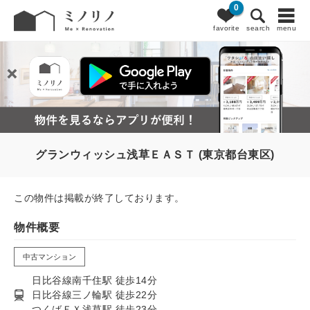
0
favorite
search
menu
グランウィッシュ浅草ＥＡＳＴ (東京都台東区)
この物件は掲載が終了しております。
物件概要
中古マンション
日比谷線南千住駅 徒歩14分
日比谷線三ノ輪駅 徒歩22分
つくばＥＸ浅草駅 徒歩23分