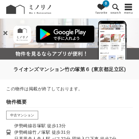
0
favorite
search
menu
ライオンズマンション竹の塚第６ (東京都足立区)
この物件は掲載が終了しております。
物件概要
中古マンション
伊勢崎線谷塚駅 徒歩13分
伊勢崎線竹ノ塚駅 徒歩31分
日暮里舎人舎人駅 バス22分 団地入口下車 徒歩7分