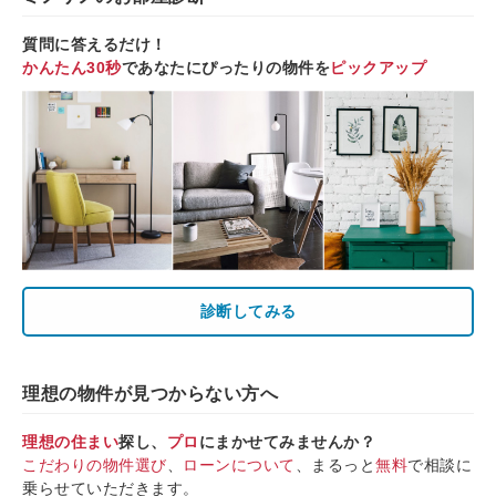
質問に答えるだけ！
かんたん30秒
であなたにぴったりの物件を
ピックアップ
診断してみる
理想の物件が見つからない方へ
理想の住まい
探し、
プロ
にまかせてみませんか？
こだわりの物件選び
、
ローンについて
、まるっと
無料
で相談に
乗らせていただきます。