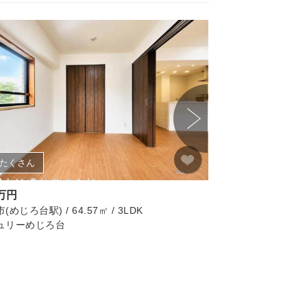
たくさん
画像たくさん
9万円
2,280万円
めじろ台駅) / 64.57㎡ / 3LDK
八王子市(西八王子駅) / 
ュリーめじろ台
八王子市弐分方町