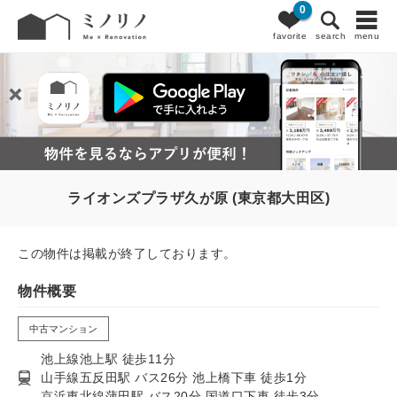
0
favorite
search
menu
ライオンズプラザ久が原 (東京都大田区)
この物件は掲載が終了しております。
物件概要
中古マンション
池上線池上駅 徒歩11分
山手線五反田駅 バス26分 池上橋下車 徒歩1分
京浜東北線蒲田駅 バス20分 国道口下車 徒歩3分