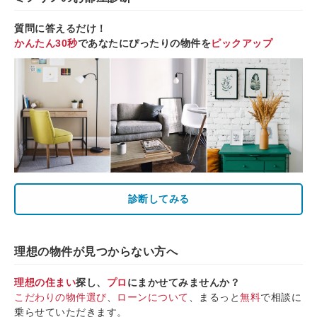
質問に答えるだけ！
かんたん30秒
であなたにぴったりの物件を
ピックアップ
診断してみる
理想の物件が見つからない方へ
理想の住まい
探し、
プロ
にまかせてみませんか？
こだわりの物件選び
、
ローンについて
、まるっと
無料
で相談に
乗らせていただきます。