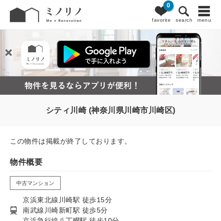
0
favorite
search
menu
シティ川崎 (神奈川県川崎市川崎区)
この物件は掲載が終了しております。
物件概要
中古マンション
京浜東北線川崎駅 徒歩15分
南武線川崎新町駅 徒歩5分
京浜急行線八丁畷駅 徒歩10分