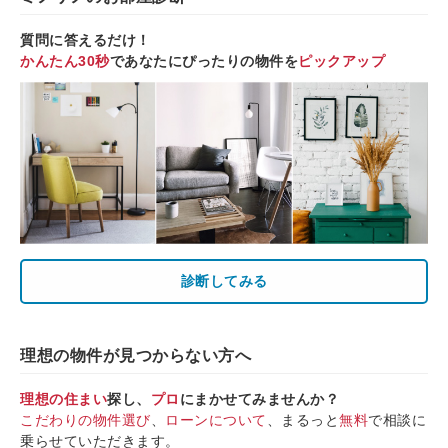
質問に答えるだけ！
かんたん30秒
であなたにぴったりの物件を
ピックアップ
診断してみる
理想の物件が見つからない方へ
理想の住まい
探し、
プロ
にまかせてみませんか？
こだわりの物件選び
、
ローンについて
、まるっと
無料
で相談に
乗らせていただきます。