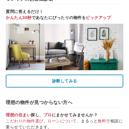
質問に答えるだけ！
かんたん30秒
であなたにぴったりの物件を
ピックアップ
診断してみる
理想の物件が見つからない方へ
理想の住まい
探し、
プロ
にまかせてみませんか？
こだわりの物件選び
、
ローンについて
、まるっと
無料
で相談に
乗らせていただきます。