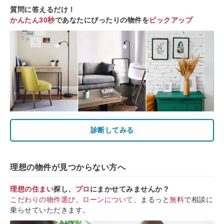
質問に答えるだけ！
かんたん30秒
であなたにぴったりの物件を
ピックアップ
診断してみる
理想の物件が見つからない方へ
理想の住まい
探し、
プロ
にまかせてみませんか？
こだわりの物件選び
、
ローンについて
、まるっと
無料
で相談に
乗らせていただきます。