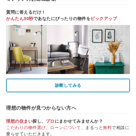
質問に答えるだけ！
かんたん30秒
であなたにぴったりの物件を
ピックアップ
診断してみる
理想の物件が見つからない方へ
理想の住まい
探し、
プロ
にまかせてみませんか？
こだわりの物件選び
、
ローンについて
、まるっと
無料
で相談に
乗らせていただきます。