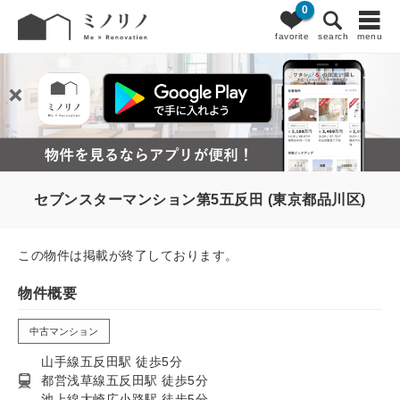
0
favorite
search
menu
セブンスターマンション第5五反田 (東京都品川区)
この物件は掲載が終了しております。
物件概要
中古マンション
山手線五反田駅 徒歩5分
都営浅草線五反田駅 徒歩5分
池上線大崎広小路駅 徒歩5分