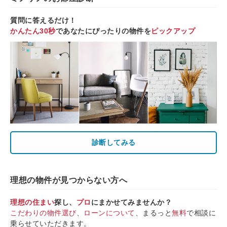
質問に答えるだけ！
かんたん30秒
であなたにぴったりの物件を
ピックアップ
診断してみる
理想の物件が見つからない方へ
理想の住まい
探し、
プロ
にまかせてみませんか？
こだわりの物件選び
、
ローンについて
、まるっと
無料
で相談に
乗らせていただきます。