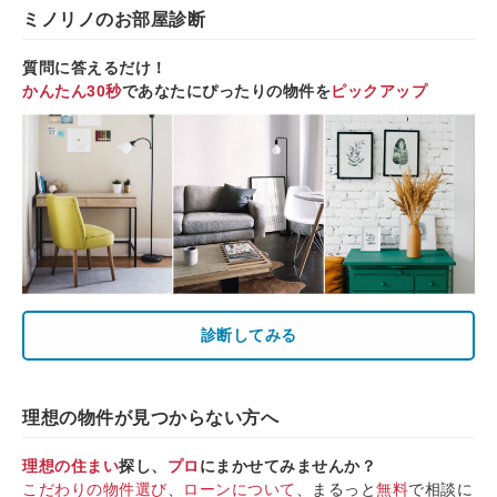
ミノリノのお部屋診断
質問に答えるだけ！
かんたん30秒
であなたにぴったりの物件を
ピックアップ
診断してみる
理想の物件が見つからない方へ
理想の住まい
探し、
プロ
にまかせてみませんか？
こだわりの物件選び
、
ローンについて
、まるっと
無料
で相談に