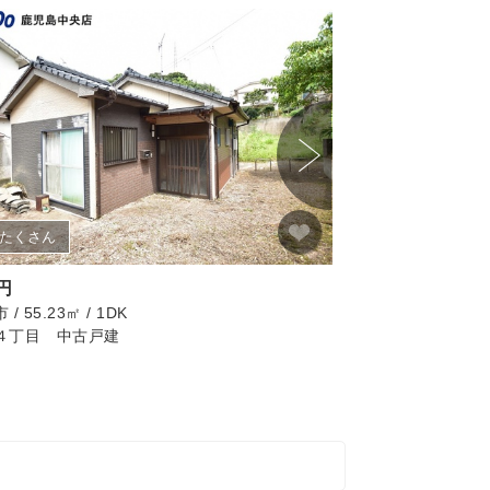
たくさん
円
680万円
/ 55.23㎡ / 1DK
鹿児島市 / 59.35㎡ / 
４丁目 中古戸建
田上台４丁目 中古