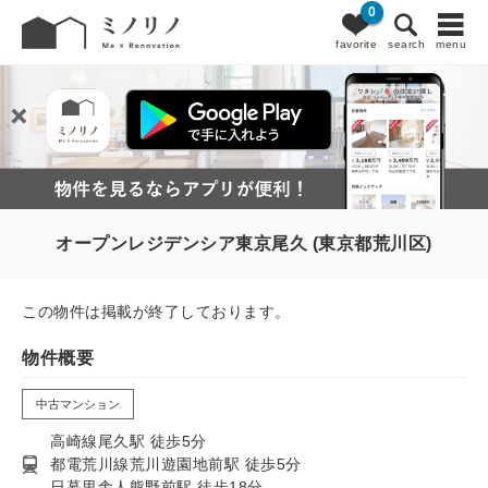
0
favorite
search
menu
オープンレジデンシア東京尾久 (東京都荒川区)
この物件は掲載が終了しております。
物件概要
中古マンション
高崎線尾久駅 徒歩5分
都電荒川線荒川遊園地前駅 徒歩5分
日暮里舎人熊野前駅 徒歩18分