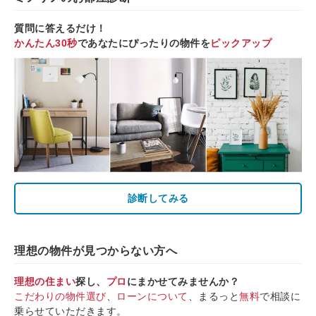
質問に答えるだけ！
かんたん30秒
であなたにぴったりの物件を
ピックアップ
診断してみる
理想の物件が見つからない方へ
理想の住まい
探し、
プロ
にまかせてみませんか？
こだわりの物件選び
、
ローンについて
、まるっと
無料
で相談に
乗らせていただきます。