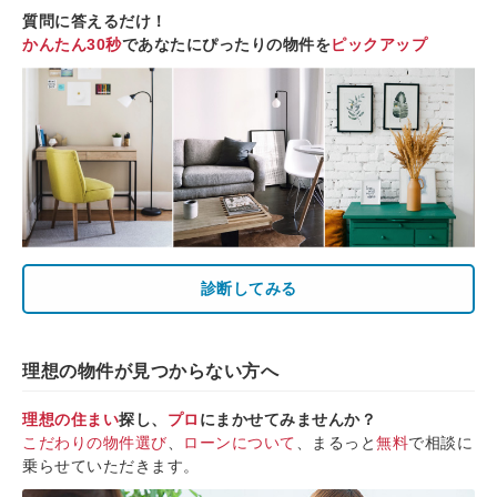
質問に答えるだけ！
かんたん30秒
であなたにぴったりの物件を
ピックアップ
診断してみる
理想の物件が見つからない方へ
理想の住まい
探し、
プロ
にまかせてみませんか？
こだわりの物件選び
、
ローンについて
、まるっと
無料
で相談に
乗らせていただきます。